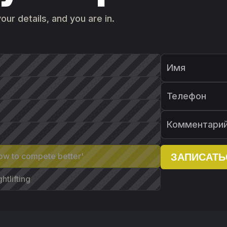
our details, and you are in.
Имя
Телефон
Комментари
w to compete better'
ЗАПИСАТЬ
tlifting