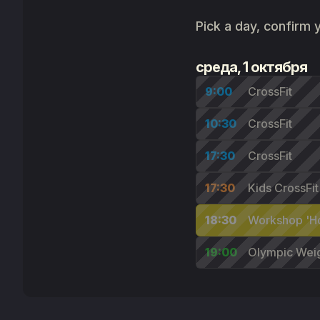
Pick a day, confirm y
среда, 1 октября
9:00
CrossFit
10:30
CrossFit
17:30
CrossFit
17:30
Kids CrossFit
18:30
Workshop 'Ho
19:00
Olympic Weigh