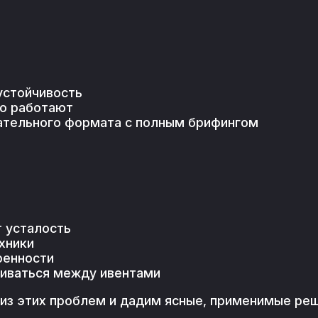
устойчивость
но работают
вательного формата с полным брифингом
т усталость
хники
ренности
ливаться между ивентами
 из этих проблем и дадим ясные, применимые реш