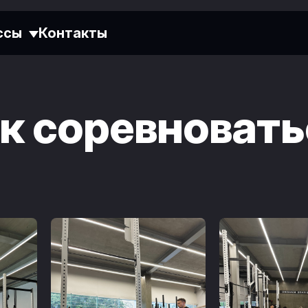
ссы
Контакты
к соревновать