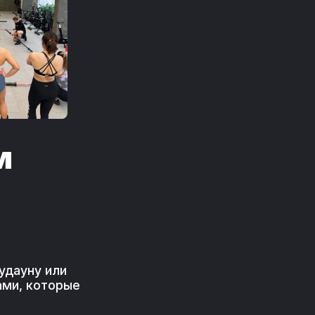
м
удауну или
ами, которые