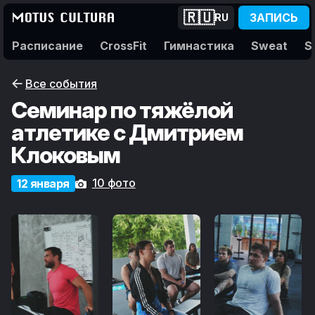
🇷🇺
ЗАПИСЬ
RU
Расписание
CrossFit
Гимнастика
Sweat
S
Все события
Семинар по тяжёлой
атлетике с Дмитрием
Клоковым
10 фото
12 января