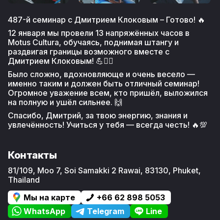
487-й семинар с Дмитрием Клоковым – Готово! 🔥
12 января мы провели 13 напряжённых часов в
Motus Cultura, обучаясь, поднимая штангу и
раздвигая границы возможного вместе с
Дмитрием Клоковым! 💪🏋️‍♂️
Было сложно, вдохновляюще и очень весело —
именно таким и должен быть отличный семинар!
Огромное уважение всем, кто пришёл, выложился
на полную и ушёл сильнее. 🙌
Спасибо, Дмитрий, за твою энергию, знания и
увлечённость! Учиться у тебя — всегда честь! 🔥💯
Контакты
81/109, Moo 7, Soi Samakki 2
Rawai
,
83130
,
Phuket
,
Thailand
Мы на карте
+66 62 898 5053
WhatsApp
Telegram
Line