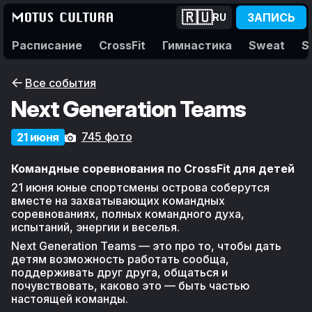
🇷🇺
ЗАПИСЬ
RU
Расписание
CrossFit
Гимнастика
Sweat
S
Все события
Next Generation Teams
745 фото
21 июня
Командные соревнования по CrossFit для детей
21 июня юные спортсмены острова соберутся
вместе на захватывающих командных
соревнованиях, полных командного духа,
испытаний, энергии и веселья.
Next Generation Teams — это про то, чтобы дать
детям возможность работать сообща,
поддерживать друг друга, общаться и
почувствовать, каково это — быть частью
настоящей команды.