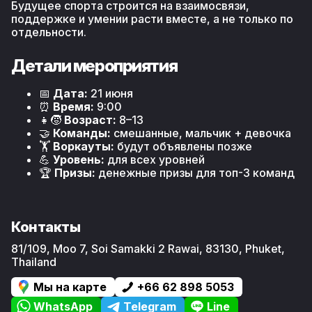
Будущее спорта строится на взаимосвязи,
поддержке и умении расти вместе, а не только по
отдельности.
Детали мероприятия
📅
Дата:
21 июня
⏰
Время:
9:00
👧🧒
Возраст:
8–13
🤝
Команды:
смешанные, мальчик + девочка
🏋️
Воркауты:
будут объявлены позже
💪
Уровень:
для всех уровней
🏆
Призы:
денежные призы для топ-3 команд
Контакты
81/109, Moo 7, Soi Samakki 2
Rawai
,
83130
,
Phuket
,
Thailand
Мы на карте
+66 62 898 5053
WhatsApp
Telegram
Line