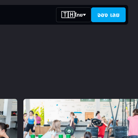
🇹🇭
จอง
เลย
ไทย